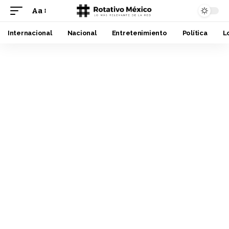
Aa
Font
Resizer
Internacional
Nacional
Entretenimiento
Política
L