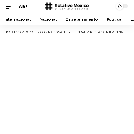
Aa
Font
Resizer
Internacional
Nacional
Entretenimiento
Política
L
ROTATIVO MÉXICO
>
BLOG
>
NACIONALES
>
SHEINBAUM RECHAZA INJERENCIA EXTRANJERA Y DEFIENDE JUSTICIA MEXICANA