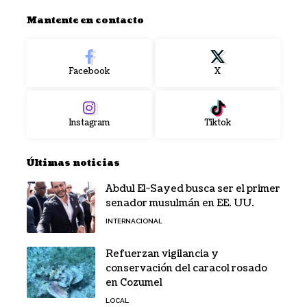
Mantente en contacto
Facebook
X
Instagram
Tiktok
Últimas noticias
Abdul El-Sayed busca ser el primer
senador musulmán en EE. UU.
INTERNACIONAL
Refuerzan vigilancia y
conservación del caracol rosado
en Cozumel
LOCAL