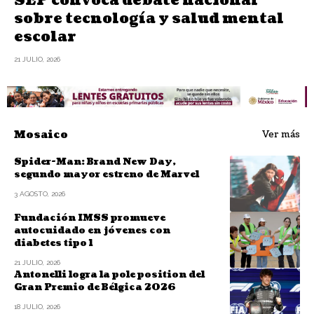
SEP convoca debate nacional
sobre tecnología y salud mental
escolar
21 JULIO, 2026
Mosaico
Ver más
Spider-Man: Brand New Day,
segundo mayor estreno de Marvel
3 AGOSTO, 2026
Fundación IMSS promueve
autocuidado en jóvenes con
diabetes tipo 1
21 JULIO, 2026
Antonelli logra la pole position del
Gran Premio de Bélgica 2026
18 JULIO, 2026