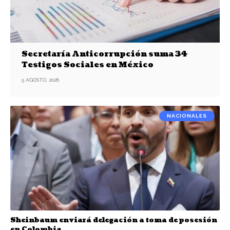
Secretaría Anticorrupción suma 34
Testigos Sociales en México
5 AGOSTO, 2026
NACIONALES
Sheinbaum enviará delegación a toma de posesión
en Colombia