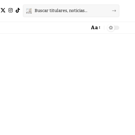
Aa
Font
Resizer