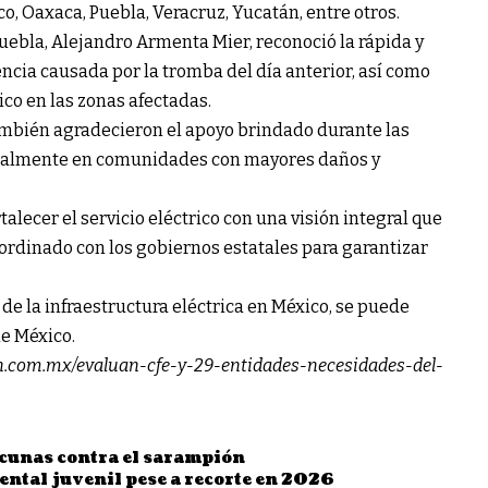
co, Oaxaca, Puebla, Veracruz, Yucatán, entre otros.
uebla, Alejandro Armenta Mier, reconoció la rápida y
ncia causada por la tromba del día anterior, así como
ico en las zonas afectadas.
mbién agradecieron el apoyo brindado durante las
ecialmente en comunidades con mayores daños y
alecer el servicio eléctrico con una visión integral que
oordinado con los gobiernos estatales para garantizar
de la infraestructura eléctrica en México, se puede
de México.
in.com.mx/evaluan-cfe-y-29-entidades-necesidades-del-
acunas contra el sarampión
ntal juvenil pese a recorte en 2026