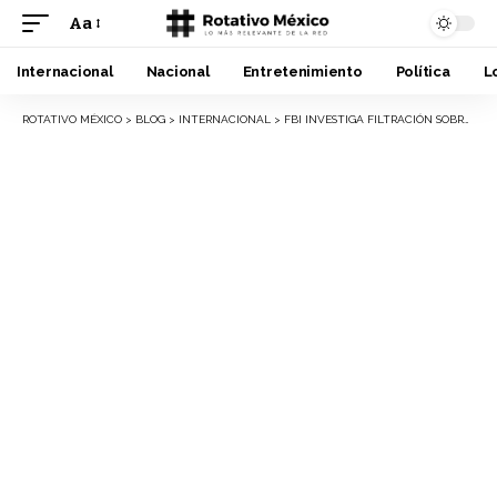
Aa
Font
Resizer
Internacional
Nacional
Entretenimiento
Política
L
ROTATIVO MÉXICO
>
BLOG
>
INTERNACIONAL
>
FBI INVESTIGA FILTRACIÓN SOBRE SUPUESTOS PROBLEMAS DE SU DIRECTOR