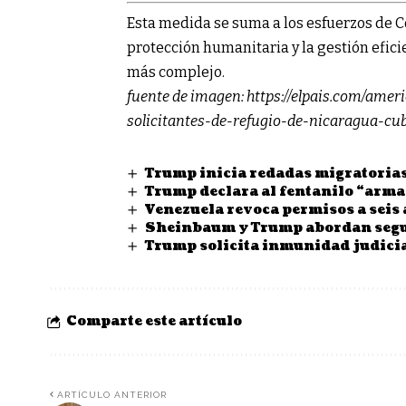
Esta medida se suma a los esfuerzos de C
protección humanitaria y la gestión efici
más complejo.
fuente de imagen:
https://elpais.com/ame
solicitantes-de-refugio-de-nicaragua-cu
Trump inicia redadas migratoria
Trump declara al fentanilo “arma
Venezuela revoca permisos a seis
Sheinbaum y Trump abordan segur
Trump solicita inmunidad judicia
Comparte este artículo
ARTÍCULO ANTERIOR