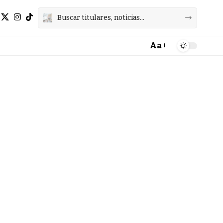
Aa
Font
Resizer