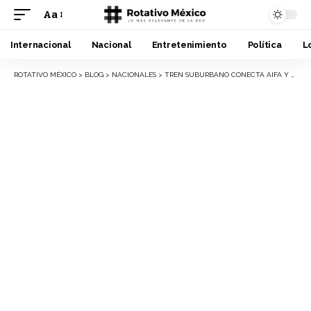
Aa
Font
Resizer
Internacional
Nacional
Entretenimiento
Política
L
ROTATIVO MÉXICO
>
BLOG
>
NACIONALES
>
TREN SUBURBANO CONECTA AIFA Y CDMX CON ALTA DEMANDA INICIAL