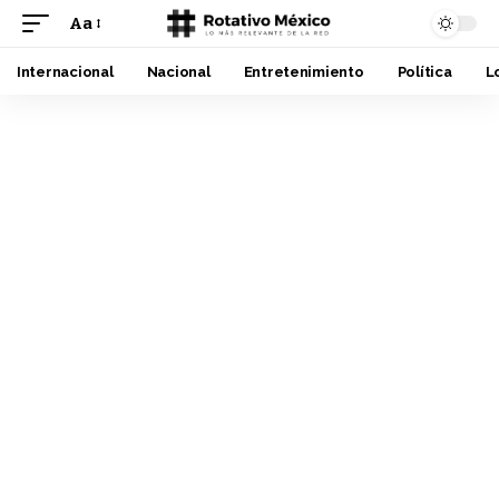
Aa
Font
Resizer
Internacional
Nacional
Entretenimiento
Política
L