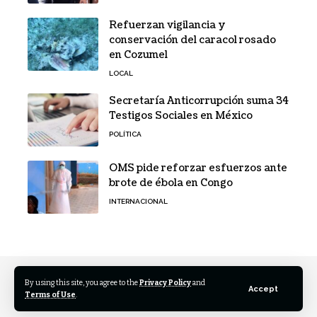
Refuerzan vigilancia y
conservación del caracol rosado
en Cozumel
LOCAL
Secretaría Anticorrupción suma 34
Testigos Sociales en México
POLÍTICA
OMS pide reforzar esfuerzos ante
brote de ébola en Congo
INTERNACIONAL
By using this site, you agree to the
Privacy Policy
and
Accept
Terms of Use
.
© 2026 Rotativo México. All Rights Reserved.