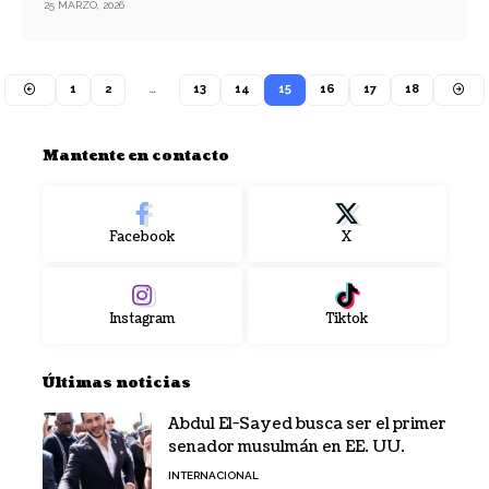
25 MARZO, 2026
1
2
…
13
14
15
16
17
18
Mantente en contacto
Facebook
X
Instagram
Tiktok
Últimas noticias
Abdul El-Sayed busca ser el primer
senador musulmán en EE. UU.
INTERNACIONAL