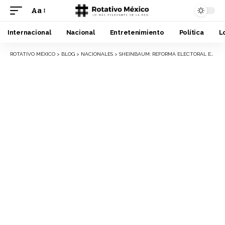
Aa
Font
Resizer
Internacional
Nacional
Entretenimiento
Política
L
ROTATIVO MÉXICO
>
BLOG
>
NACIONALES
>
SHEINBAUM: REFORMA ELECTORAL EN MICHOACÁN NO LIMITA INDEPENDIENTES