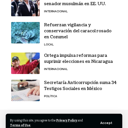
senador musulmán en EE. UU.
INTERNACIONAL
Refuerzan vigilancia y
conservación del caracol rosado
en Cozumel
LOCAL
Ortega impulsa reformas para
suprimir elecciones en Nicaragua
INTERNACIONAL
Secretaría Anticorrupción suma 34
Testigos Sociales en México
POLÍTICA
By using this site, you agree to the
Privacy Policy
and
Accept
Terms of Use
.