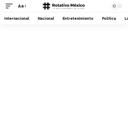
Aa
Font
Resizer
Internacional
Nacional
Entretenimiento
Política
L