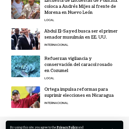
Encuesta de Encuestas de Polls.mx
coloca a Andrés Mijes al frente de
Morena en Nuevo León
LOCAL
Abdul El-Sayed busca ser el primer
senador musulmán en EE. UU.
INTERNACIONAL
Refuerzan vigilancia y
conservación del caracol rosado
en Cozumel
LOCAL
Ortega impulsa reformas para
suprimir elecciones en Nicaragua
INTERNACIONAL
By using this site, you agree to the
Privacy Policy
and