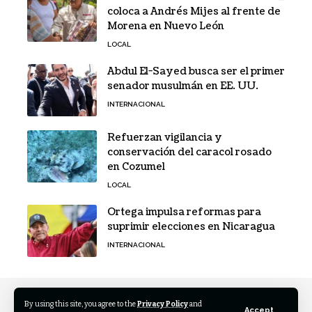
coloca a Andrés Mijes al frente de
Morena en Nuevo León
LOCAL
Abdul El-Sayed busca ser el primer
senador musulmán en EE. UU.
INTERNACIONAL
Refuerzan vigilancia y
conservación del caracol rosado
en Cozumel
LOCAL
Ortega impulsa reformas para
suprimir elecciones en Nicaragua
INTERNACIONAL
By using this site, you agree to the
Privacy Policy
and
Accept