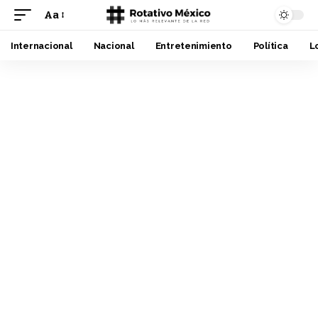
Aa
Font
Resizer
Internacional
Nacional
Entretenimiento
Política
L