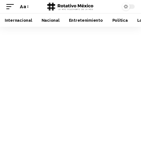
Aa
Font
Resizer
Internacional
Nacional
Entretenimiento
Política
L