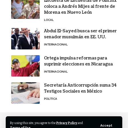
Encuesta de Encuestas de Polls.mx
coloca a Andrés Mijes al frente de
Morena en Nuevo León
LOCAL
Abdul El-Sayed busca ser el primer
senador musulmán en EE. UU.
INTERNACIONAL
Ortega impulsa reformas para
suprimir elecciones en Nicaragua
INTERNACIONAL
Secretaría Anticorrupción suma 34
Testigos Sociales en México
POLÍTICA
By using this site, you agree to the
Privacy Policy
and
Accept
Terms of Use
.