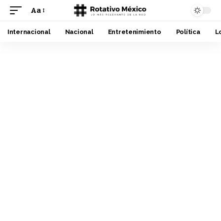
Aa
Font
Resizer
Internacional
Nacional
Entretenimiento
Política
L