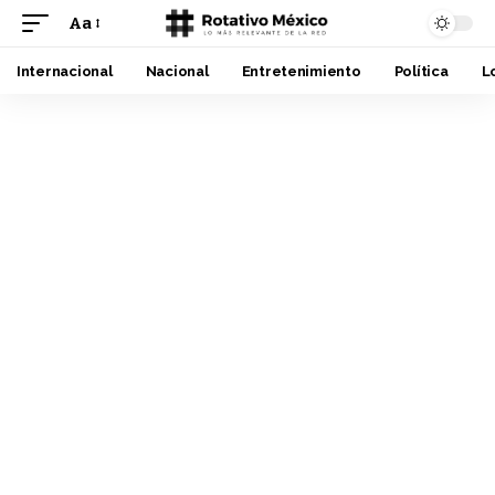
Aa
Font
Resizer
Internacional
Nacional
Entretenimiento
Política
L