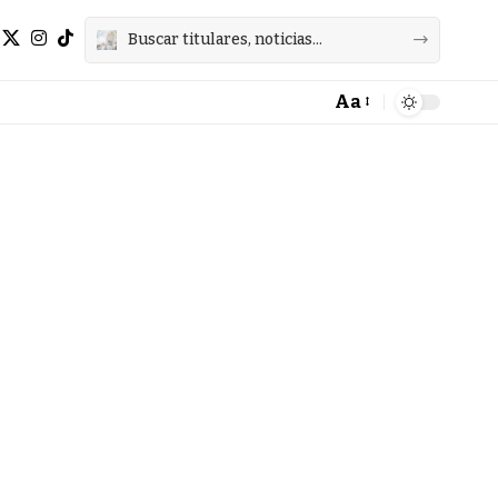
Aa
Font
Resizer