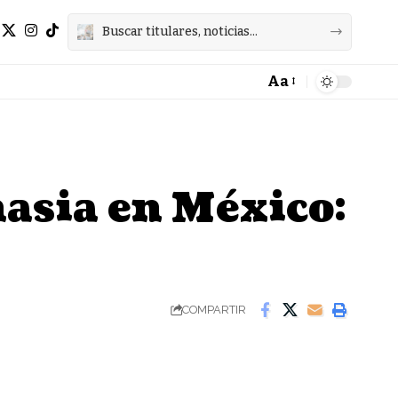
Aa
Font
Resizer
nasia en México:
COMPARTIR