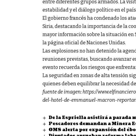
entre diferentes grupos armados. La vis
estabilidad y el diálogo político en el país
El gobierno francés ha condenado los at
Siria, destacando la importancia de la coo
mayor información sobre la situación en S
la página oficial de Naciones Unidas.
Las explosiones no han detenido la age
reuniones previstas, buscando avanzar en
evento recuerda los riesgos que enfrentan 
La seguridad en zonas de alta tensión sig
quienes deben equilibrar la necesidad de
fuente de imagen:
https://www.elfinanci
del-hotel-de-emmanuel-macron-reportan-
De la Espriella asistirá a parada m
Pescadores demandan a Minera E
OMS alerta por expansión del ébo
Diputados aprueban reforma labor