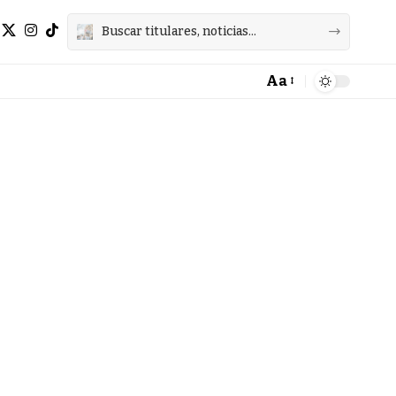
Aa
Font
Resizer