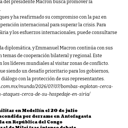
ita del presidente Macron busca promover la
.
aques y ha reafirmado su compromiso con la paz en
peración internacional para superar la crisis. Para
iria y los esfuerzos internacionales, puede consultarse
nda diplomática, y Emmanuel Macron continúa con sus
 temas de cooperación bilateral y regional. Este
los líderes mundiales al visitar zonas de conflicto.
ue siendo un desafío prioritario para los gobiernos,
 diálogo con la protección de sus representantes.
ero.com.mx/mundo/2026/07/07/bombas-explotan-cerca-
ataques-cerca-de-su-hospedaje-en-siria/
ilitar en Medellín el 20 de julio
scondida por derrame en Antofagasta
la en República del Congo
al de Milei tras intenso debate