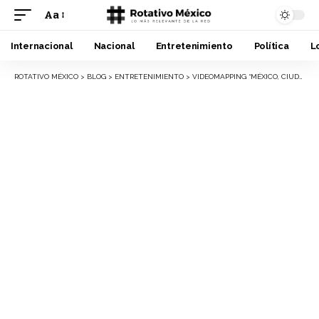
Aa
Font
Resizer
Internacional
Nacional
Entretenimiento
Política
L
ROTATIVO MÉXICO
>
BLOG
>
ENTRETENIMIENTO
>
VIDEOMAPPING “MÉXICO, CIUDAD QUE BAILA” ILUMINA BELLAS ARTES