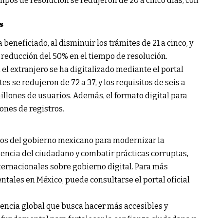
iempos de resolución se redujeron de 20 a cinco días, con
s
beneficiado, al disminuir los trámites de 21 a cinco, y
a reducción del 50% en el tiempo de resolución.
 el extranjero se ha digitalizado mediante el portal
 se redujeron de 72 a 37, y los requisitos de seis a
millones de usuarios. Además, el formato digital para
ones de registros.
zos del gobierno mexicano para modernizar la
iencia del ciudadano y combatir prácticas corruptas,
ernacionales sobre gobierno digital. Para más
tales en México, puede consultarse el portal oficial
dencia global que busca hacer más accesibles y