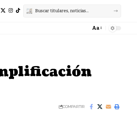
Aa
Font
Resizer
mplificación
COMPARTIR