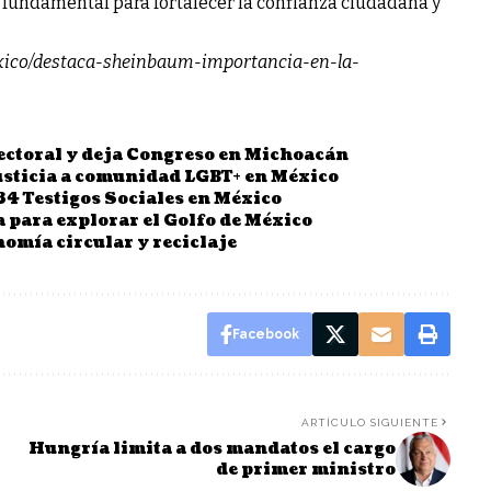
o fundamental para fortalecer la confianza ciudadana y
xico/destaca-sheinbaum-importancia-en-la-
ectoral y deja Congreso en Michoacán
justicia a comunidad LGBT+ en México
4 Testigos Sociales en México
 para explorar el Golfo de México
nomía circular y reciclaje
Facebook
ARTÍCULO SIGUIENTE
Hungría limita a dos mandatos el cargo
de primer ministro