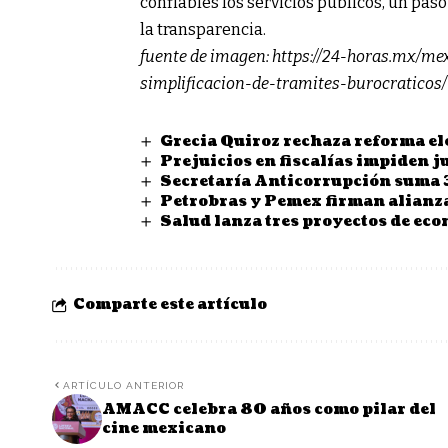
confiables los servicios públicos, un pas
la transparencia.
fuente de imagen:
https://24-horas.mx/me
simplificacion-de-tramites-burocraticos/
Grecia Quiroz rechaza reforma el
Prejuicios en fiscalías impiden 
Secretaría Anticorrupción suma 3
Petrobras y Pemex firman alianza
Salud lanza tres proyectos de eco
Comparte este artículo
ARTÍCULO ANTERIOR
AMACC celebra 80 años como pilar del
cine mexicano