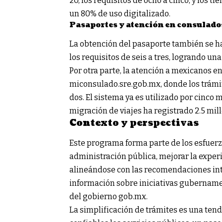
20, los requisitos de ocho a cinco, y los t
un 80% de uso digitalizado.
Pasaportes y atención en consulado
La obtención del pasaporte también se ha 
los requisitos de seis a tres, logrando un
Por otra parte, la atención a mexicanos en
miconsulado.sre.gob.mx, donde los trámites
dos. El sistema ya es utilizado por cinco 
migración de viajes ha registrado 2.5 mill
Contexto y perspectivas
Este programa forma parte de los esfuer
administración pública, mejorar la exper
alineándose con las recomendaciones int
información sobre iniciativas gubernamen
del gobierno
gob.mx
.
La simplificación de trámites es una ten