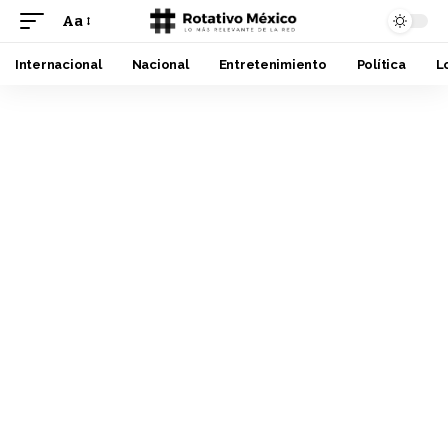
Aa
Font
Resizer
Internacional
Nacional
Entretenimiento
Política
L