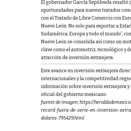
El gobernador García Sepúlveda resaltó q
oportunidades para nuevos tratados comer
con el Tratado de Libre Comercio con Eu
Nuevo León. No solo para exportar a Esta
Sudamérica, Europa y todo el mundo”, con
Nuevo León se consolida así como un mot
clave como el automotriz, tecnológico y d
atracción de inversión extranjera.
Este avance en inversión extranjera direc
internacionales y la competitividad regi
información sobre inversión extranjera y 
oficial del gobierno mexicano.
fuente de imagen:
https://heraldodemexic
record-fuera-de-serie-en-inversion-extr
dolares-795429.html