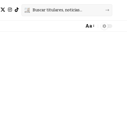
Aa
Font
Resizer